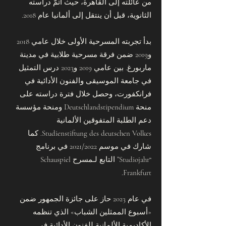
من عائلته إلى القاهرة، حيث أتمّ دراسته
الثانوية، قبل أن ينتقل إلى ألمانيا عام 2018.
بدأ تجربته المسرحية الأولى خلال عامي 2018
و2019 ضمن فرقة مسرحية طلابية في مدينة
ماربورغ. بين عامي 2019 و2023 درس التمثيل
في جامعة الموسيقى والفنون الأدائية في
فرانكفورت، وحصل خلال فترة دراسته على
منحة Deutschlandstipendium ومنحة مؤسسة
دعم الطلبة المتفوقين الألمانية
Studienstiftung des deutschen Volkes. كما
شارك في موسم 2021/2022 في برنامج
“Studiojahr” التابع لـمسرح Schauspiel
Frankfurt.
في عام 2023 حاز على جائزة الجمهور ضمن
«أسبوع الممثلين الشباب» الذي تنظمه
الأكاديمية الألمانية للفنون الأدائية في