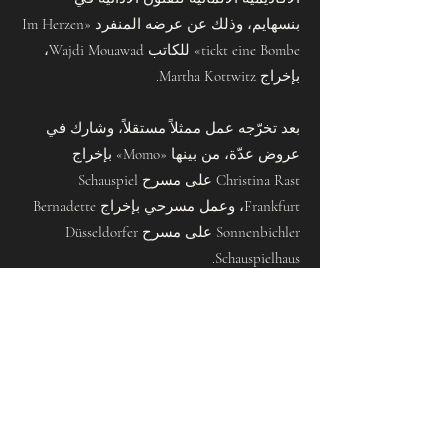
بنسهايم، وذلك عن عرضه المنفرد «Im Herzen
tickt eine Bombe» للكاتب Wajdi Mouawad،
بإخراج Martha Kottwitz.
بعد تخرّجه عمل ممثلاً مستقلاً، وشارك في
عروض عدّة، من بينها «Momo» بإخراج
Christina Rast على مسرح Schauspiel
Frankfurt، وعمل مسرحي بإخراج Bernadette
Sonnenbichler على مسرح Düsseldorfer
Schauspielhaus.
منذ موسم 2024/2025 يعمل الخياط كجزء من
الفرقة المسرحية في المسرح الوطني لولاية
هِسّن في فيسبادن، حيث قدّم عدداً من الأدوار
الرئيسية، من بينها الدور الرئيسي في
«فويتسك» بإخراج Stefan Pucher، ودور هايمون
في «أنتيغون» بإخراج Michael Charkviani،